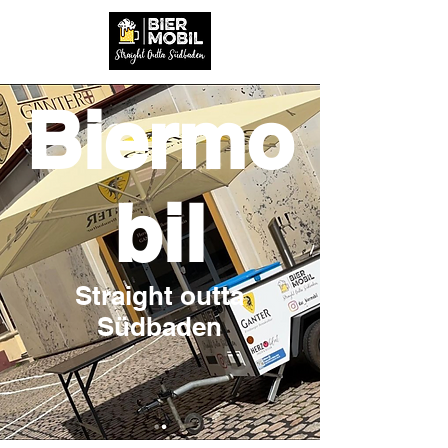
Biermo
bil
Straight outta
Südbaden