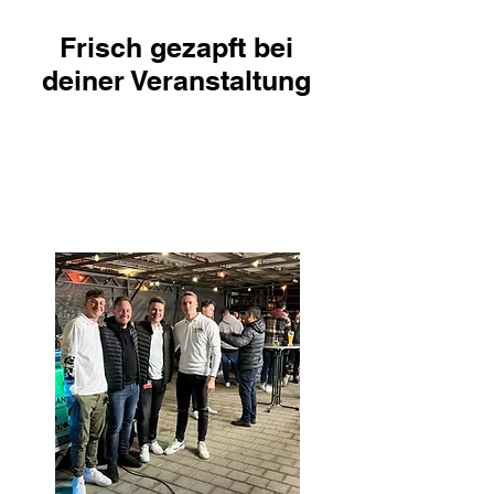
Frisch gezapft bei
deiner Veranstaltung
High-
light